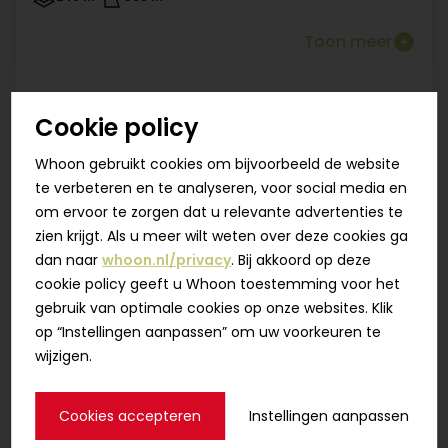
Toon meer
Appartement type M
Verkocht
Cookie policy
Fase 2A
98 m²
Whoon gebruikt cookies om bijvoorbeeld de website
te verbeteren en te analyseren, voor social media en
Toon meer
2 van 2 verkocht
om ervoor te zorgen dat u relevante advertenties te
zien krijgt. Als u meer wilt weten over deze cookies ga
Appartement type N
Verkocht
dan naar
whoon.nl/privacy
. Bij akkoord op deze
Fase 2A
cookie policy geeft u Whoon toestemming voor het
87 m²
gebruik van optimale cookies op onze websites. Klik
op “Instellingen aanpassen” om uw voorkeuren te
Toon meer
2 van 2 verkocht
wijzigen.
Appartement type O
Verkocht
Cookies accepteren
Instellingen aanpassen
Fase 2A