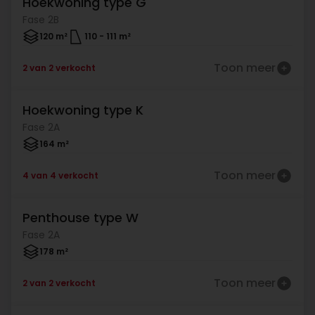
Hoekwoning type G
Verkocht
Fase 2B
120 m²
110
-
111 m²
Toon meer
2 van 2 verkocht
Hoekwoning type K
Verkocht
Fase 2A
164 m²
Toon meer
4 van 4 verkocht
Penthouse type W
Verkocht
Fase 2A
178 m²
Toon meer
2 van 2 verkocht