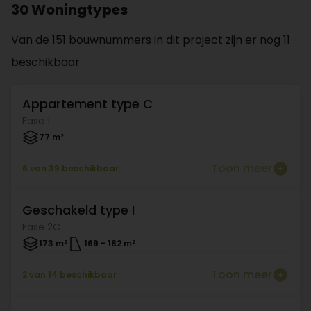
30 Woningtypes
Van de 151 bouwnummers in dit project zijn er nog 11
beschikbaar
Appartement type C
Beschikbaar
Fase 1
77 m²
Toon meer
6 van 39 beschikbaar
Geschakeld type I
Beschikbaar
Fase 2C
173 m²
169
-
182 m²
Toon meer
2 van 14 beschikbaar