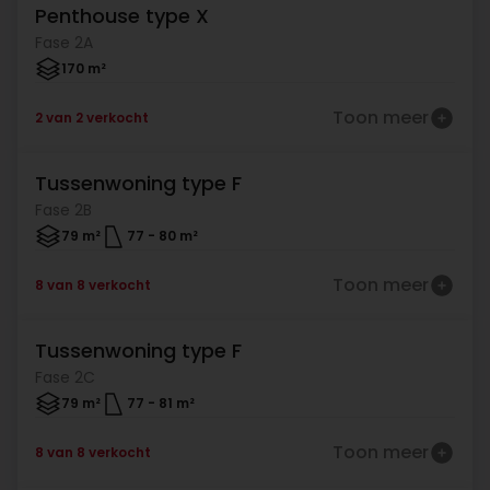
Penthouse type X
Verkocht
Fase 2A
170 m²
Toon meer
2 van 2 verkocht
Tussenwoning type F
Verkocht
Fase 2B
79 m²
77
-
80 m²
Toon meer
8 van 8 verkocht
Tussenwoning type F
Verkocht
Fase 2C
79 m²
77
-
81 m²
Toon meer
8 van 8 verkocht