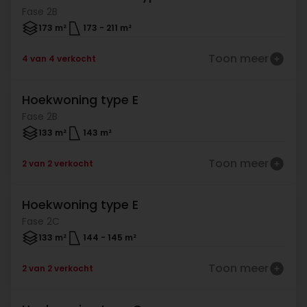
Fase 2B
173 m²
173
-
211 m²
Toon meer
4 van 4 verkocht
Hoekwoning type E
Verkocht
Fase 2B
133 m²
143 m²
Toon meer
2 van 2 verkocht
Hoekwoning type E
Verkocht
Fase 2C
133 m²
144
-
145 m²
Toon meer
2 van 2 verkocht