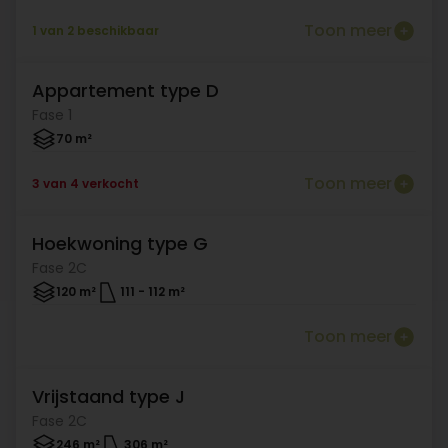
Toon meer
1 van 2 beschikbaar
Appartement type D
In optie
Fase 1
70 m²
Toon meer
3 van 4 verkocht
Hoekwoning type G
In optie
Fase 2C
120 m²
111
-
112 m²
Toon meer
Vrijstaand type J
In optie
Fase 2C
246 m²
306 m²