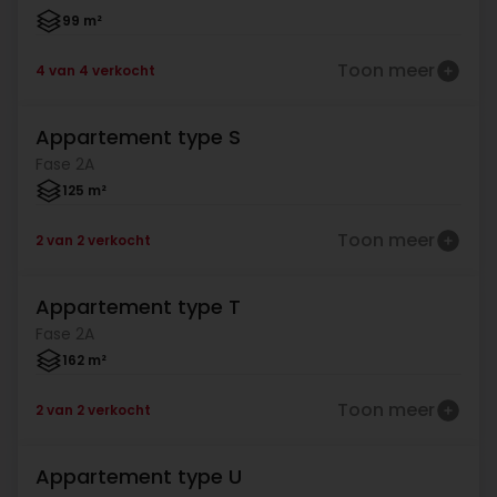
99 m²
Toon meer
4 van 4 verkocht
Appartement type S
Verkocht
Fase 2A
125 m²
Toon meer
2 van 2 verkocht
Appartement type T
Verkocht
Fase 2A
162 m²
Toon meer
2 van 2 verkocht
Appartement type U
Verkocht