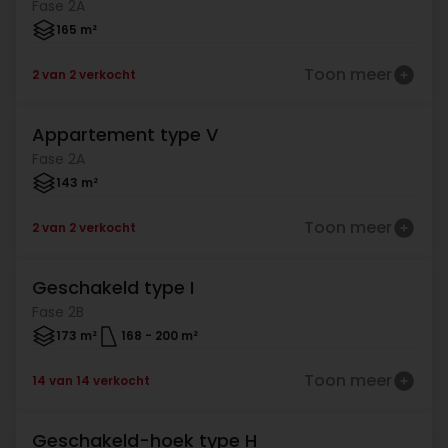
Fase 2A
165 m²
Toon meer
2 van 2 verkocht
Appartement type V
Verkocht
Fase 2A
143 m²
Toon meer
2 van 2 verkocht
Geschakeld type I
Verkocht
Fase 2B
173 m²
168
-
200 m²
Toon meer
14 van 14 verkocht
Geschakeld-hoek type H
Verkocht