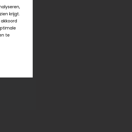
nalyseren,
en krijgt.
ij akkoord
optimale
en te