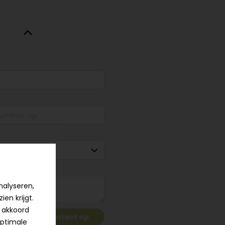
nalyseren,
en krijgt.
ij akkoord
Neem contact op
optimale