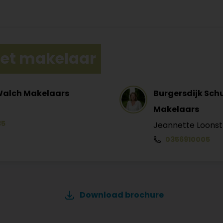
et makelaar
Walch Makelaars
Burgersdijk Sch
Makelaars
35
Jeannette Loons
0356910005
Download brochure