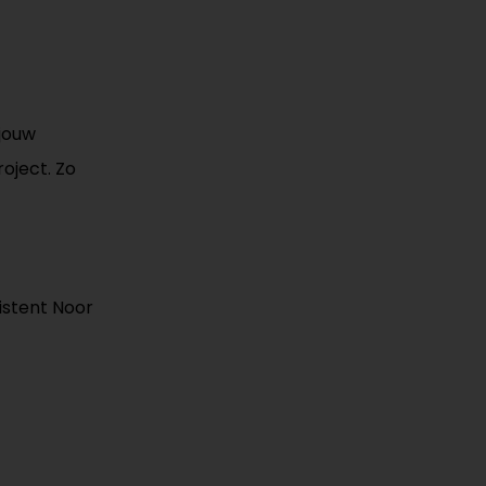
 jouw
oject. Zo
istent Noor