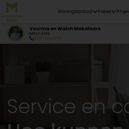
Home
Woningaanbod
Fases
Proje
Voorma en Walch Makelaars
Mitch Eriks
035-5253135
Service en c