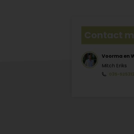
Contact m
Voorma en 
Mitch Eriks
035-52531