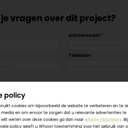
je vragen over dit project?
Achternaam
Telefoon
e policy
uikt cookies om bijvoorbeeld de website te verbeteren en te a
l media en om ervoor te zorgen dat u relevante advertenties te zi
 wilt weten over deze cookies ga dan naar
whoon.nl/privacy
. B
hoogte van dit nieuwbouwproject via de nieuwsbrief
okie policy geeft u Whoon toestemming voor het gebruik van 